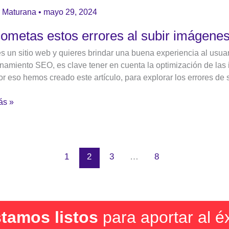
ial
 Maturana
•
mayo 29, 2024
s
ometas estos errores al subir imágenes
es un sitio web y quieres brindar una buena experiencia al usua
namiento SEO, es clave tener en cuenta la optimización de las 
r eso hemos creado este artículo, para explorar los errores de
es
ás »
1
2
3
…
8
stamos listos
para aportar al é