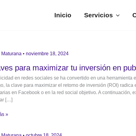
Inicio
Servicios
C
 Maturana
•
noviembre 18, 2024
aves para maximizar tu inversión en pub
zar
icidad en redes sociales se ha convertido en una herramienta es
, la clave para maximizar el retorno de inversión (ROI) radica
ón
tarias en Facebook o en la red social objetivo. A continuación,
ar […]
dad
ás »
s
g
 Maturana
•
octubre 18, 2024