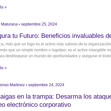
ás »
onales
a
 Maturana
•
septiembre 25, 2024
ura tu Futuro: Beneficios invaluables d
ios
a, más que un logo es el activo más valioso de tu organización
bles
ás que un simple nombre o logotipo; es el activo intangible 
ara desbloquear un mundo de oportunidades y asegurar el éxito
ás »
fonso Martinez
•
septiembre 24, 2024
aigas en la trampa: Desarma los ataque
eo electrónico corporativo