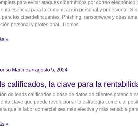
mpleta para evitar ataques cibernéticos por correo electrónico c
ma
enta esencial para la comunicación personal y profesional. Sin
 para los ciberdelincuentes. Phishing, ransomware y otras ame
s
ación personal y profesional. Hemos
ng
ás »
a
fonso Martinez
•
agosto 5, 2024
nico
ados,
tivo
s calificados, la clave para la rentabili
ión de leads calificados o base de datos de clientes potenciale
enta clave que puede revolucionar tu estrategia comercial posi
ara que la labor comercial sea más efectiva y más rentable para 
lidad
ás »
o