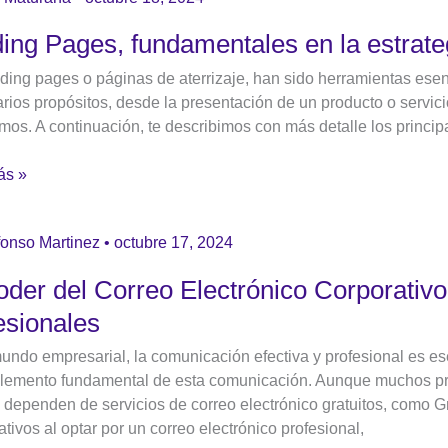
ing Pages, fundamentales en la estrateg
entales
ding pages o páginas de aterrizaje, han sido herramientas esenc
arios propósitos, desde la presentación de un producto o servici
gia
mos. A continuación, te describimos con más detalle los princi
ás »
r
fonso Martinez
•
octubre 17, 2024
oder del Correo Electrónico Corporativ
esionales
nico
undo empresarial, la comunicación efectiva y profesional es esen
tivo:
elemento fundamental de esta comunicación. Aunque muchos p
ios
 dependen de servicios de correo electrónico gratuitos, como Gm
cativos al optar por un correo electrónico profesional,
as