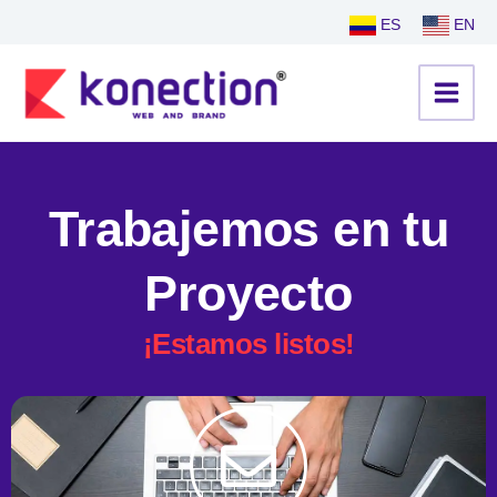
Ir
ES
EN
al
contenido
Trabajemos en tu
Proyecto
¡Estamos listos!