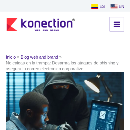
Ir
ES
EN
al
contenido
Inicio
Blog web and brand
No caigas en la trampa: Desarma los ataques de phishing y
asegura tu correo electrónico corporativo