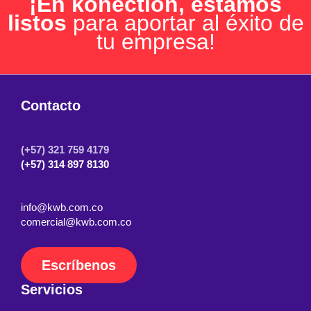
¡En konection, estamos
listos
para aportar al éxito de
tu empresa!
Contacto
(+57) 321 759 4179
(+57) 314 897 8130
info@kwb.com.co
comercial@kwb.com.co
Escríbenos
Servicios